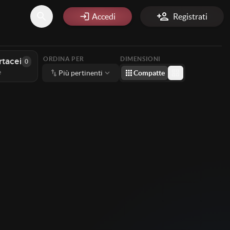
search
person_add
login
Accedi
Registrati
ORDINA PER
DIMENSIONI
rtacei
0
e
swap_vert
keyboard_arrow_down
apps
grid_view
Più pertinenti
Compatte