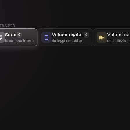
TRA PER
Serie
Volumi digitali
Volumi ca
0
0
_bookmark
smartphone
menu_book
la collana intera
da leggere subito
da collezion