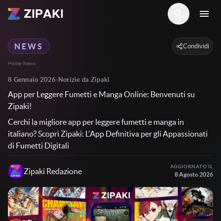
ZIPAKI
search
menu
NEWS
Condividi
›
Home
News
8 Gennaio 2026
·
Notizie da Zipaki
App per Leggere Fumetti e Manga Online: Benvenuti su
Zipaki!
Cerchi la migliore app per leggere fumetti e manga in
italiano? Scopri Zipaki: L'App Definitiva per gli Appassionati
di Fumetti Digitali
AGGIORNATO IL
Zipaki
Redazione
8 Agosto 2026