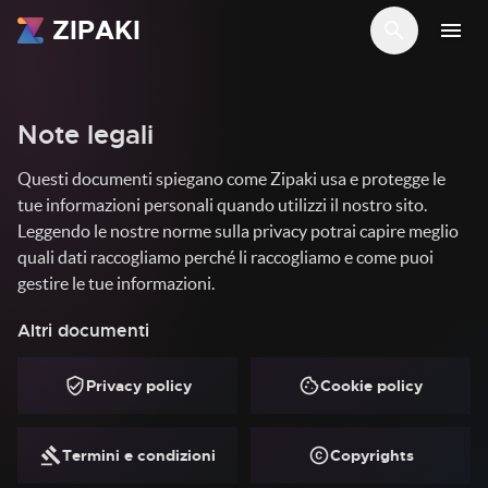
ZIPAKI
search
menu
Note legali
Questi documenti spiegano come Zipaki usa e protegge le
tue informazioni personali quando utilizzi il nostro sito.
Leggendo le nostre norme sulla privacy potrai capire meglio
quali dati raccogliamo perché li raccogliamo e come puoi
gestire le tue informazioni.
Altri documenti
verified_user
cookie
Privacy policy
Cookie policy
gavel
copyright
Termini e condizioni
Copyrights