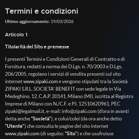
Termini e condizioni
Ultimo aggiornamento:
19/03/2026
Articolo 1
Titolarità del Sito e premesse
I presenti Termini e Condizioni Generali di Contratto e di
Fornitura, redatti a norma dei D.Lgs. n. 70/2003 e D.Lgs.
206/2005, regolano i servizi di vendita presenti sul sito
internet
www.zipaki.com
e vengono stipulati tra la Società
ZIPAKI S.R.L. SOCIETA' BENEFIT con sede legale in Via
Medeghino, 12, C.A.P. 20141, Milano (MI), iscritta al Registro
Imprese di Milano con N./C.F. e P.I. 12510620961, PEC
zipaki@legalmail.it, e-mail: info@zipaki.com (d’ora in avanti
detta anche
“Società"
), e colui/colei (da ora anche detto
“Utente"
) che consulta le pagine del sito internet
www.zipaki.com
(di seguito:
“Sito"
) e che usufruisce