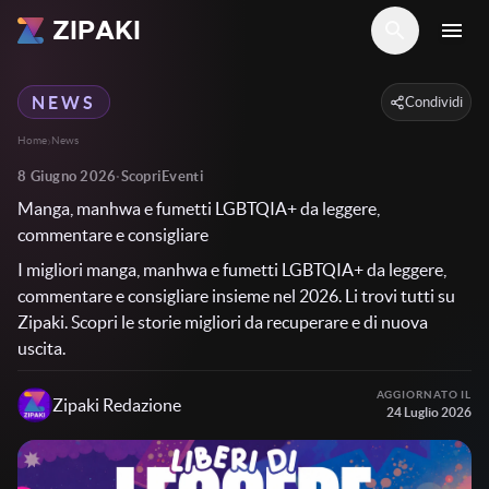
ZIPAKI
search
menu
NEWS
Condividi
›
Home
News
8 Giugno 2026
·
Scopri
Eventi
Manga, manhwa e fumetti LGBTQIA+ da leggere,
commentare e consigliare
I migliori manga, manhwa e fumetti LGBTQIA+ da leggere,
commentare e consigliare insieme nel 2026. Li trovi tutti su
Zipaki. Scopri le storie migliori da recuperare e di nuova
uscita.
AGGIORNATO IL
Zipaki
Redazione
24 Luglio 2026