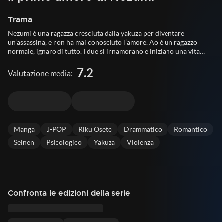
Trama
Nezumi è una ragazza cresciuta dalla yakuza per diventare
un’assassina, e non ha mai conosciuto l’amore. Ao è un ragazzo
normale, ignaro di tutto. I due si innamorano e iniziano una vita
felice insieme, ma la yakuza non può perdonare questo affronto,
così rapisce Ao con l’obiettivo di ucciderlo. Per salvare il suo
7.2
Valutazione media:
amato, Nezumi propone un compromesso a rischio della sua stessa
vita.
Manga
J-POP
Riku Oseto
Drammatico
Romantico
Seinen
Psicologico
Yakuza
Violenza
Confronta le edizioni della serie