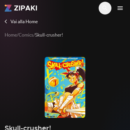
ZIPAKI
search
menu
Vai alla Home
arrow_back_ios
Home
/
Comics
/
Skull-crusher!
Skull-crusher!